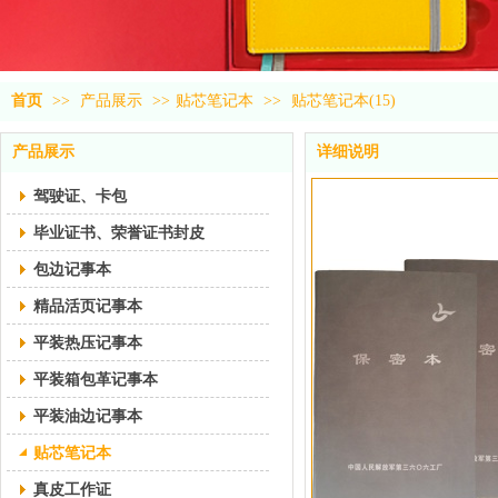
首页
>>
产品展示
>>
贴芯笔记本
>>
贴芯笔记本(15)
产品展示
详细说明
驾驶证、卡包
毕业证书、荣誉证书封皮
包边记事本
精品活页记事本
平装热压记事本
平装箱包革记事本
平装油边记事本
贴芯笔记本
真皮工作证